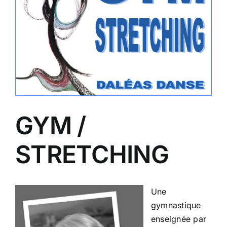
GYM /
STRETCHING
Une
gymnastique
enseignée par